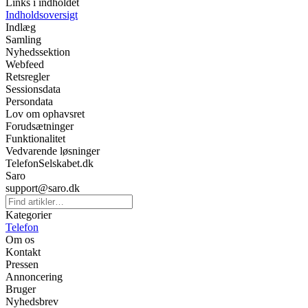
Links i indholdet
Indholdsoversigt
Indlæg
Samling
Nyhedssektion
Webfeed
Retsregler
Sessionsdata
Persondata
Lov om ophavsret
Forudsætninger
Funktionalitet
Vedvarende løsninger
TelefonSelskabet.dk
Saro
support@saro.dk
Kategorier
Telefon
Om os
Kontakt
Pressen
Annoncering
Bruger
Nyhedsbrev