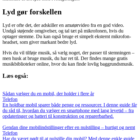
Lyd gør forskellen
Lyd er ofte det, der adskiller en amatørvideo fra en god video.
Undgå støjende omgivelser, og tal tæt på mikrofonen, hvis du
optager stemme. Du kan også bruge et simpelt eksternt mikrofon-
headset, som giver markant bedre lyd.
Hvis du vil tilføje musik, så vælg noget, der passer til stemningen –
men husk at bruge musik, du har ret til. Der findes mange gratis
musikbiblioteker online, hvor du kan finde lovlig baggrundsmusik.
Læs også:
Sådan vælger du en mobil, der holder i flere år
Telefon
En holdbar mobil sparer både penge og ressourcer. I denne guide får
du råd til, hvordan du vælger en smartphone med lang levetid – fra
opdateringer og batteri til konstruktion og reparerbarhed.
Gendan dine mobilindstillinger efter en nulstilling – hurtigt og nemt
Telefon
Har du været nødt til at nulstille din mobil? Med denne enkle guide