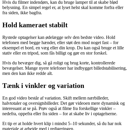
Hvis du filmer indendørs, kan du bruge lamper til at skabe blød
belysning. En simpel regel er, at lyset helst skal komme forfra eller
fra siden, ikke bagfra.
Hold kameraet stabilt
Rystede optagelser kan ødelægge selv den bedste video. Hold
telefonen med begge hænder, eller støt den mod noget fast – for
eksempel et bord, en væg eller din krop. Du kan også bruge et lille
stativ eller en tripod, som fås billigt og gør en stor forskel.
Hvis du bevæger dig, så gå roligt og brug korte, kontrollerede
bevægelser. Mange nyere telefoner har indbygget billedstabilisering,
men den kan ikke redde alt.
Tænk i vinkler og variation
En god video består af variation. Skift mellem nærbilleder,
halvtotaler og oversigtsbilleder. Det gør videoen mere dynamisk og
interessant at se på. Prøv også at filme fra forskellige vinkler –
nedefra, oppefra eller fra siden – for at skabe liv i optagelserne.
Et tip er at holde hvert klip i mindst 5–10 sekunder, så du har nok
materiale at arbejde med i redigeringen.