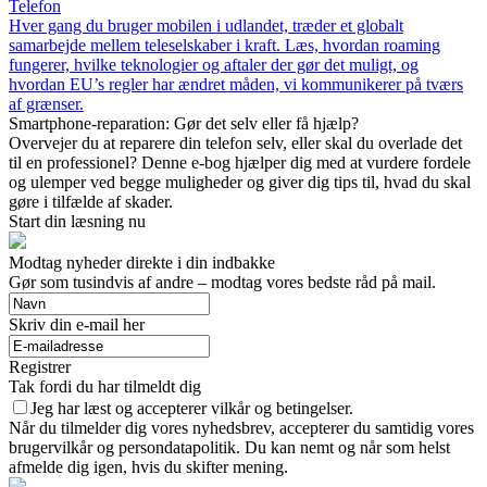
Telefon
Hver gang du bruger mobilen i udlandet, træder et globalt
samarbejde mellem teleselskaber i kraft. Læs, hvordan roaming
fungerer, hvilke teknologier og aftaler der gør det muligt, og
hvordan EU’s regler har ændret måden, vi kommunikerer på tværs
af grænser.
Smartphone-reparation: Gør det selv eller få hjælp?
Overvejer du at reparere din telefon selv, eller skal du overlade det
til en professionel? Denne e-bog hjælper dig med at vurdere fordele
og ulemper ved begge muligheder og giver dig tips til, hvad du skal
gøre i tilfælde af skader.
Start din læsning nu
Modtag nyheder direkte i din indbakke
Gør som tusindvis af andre – modtag vores bedste råd på mail.
Skriv din e-mail her
Registrer
Tak fordi du har tilmeldt dig
Jeg har læst og accepterer vilkår og betingelser.
Når du tilmelder dig vores nyhedsbrev, accepterer du samtidig vores
brugervilkår og persondatapolitik. Du kan nemt og når som helst
afmelde dig igen, hvis du skifter mening.