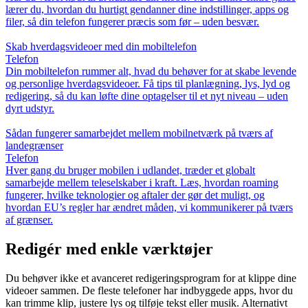
lærer du, hvordan du hurtigt gendanner dine indstillinger, apps og
filer, så din telefon fungerer præcis som før – uden besvær.
Skab hverdagsvideoer med din mobiltelefon
Telefon
Din mobiltelefon rummer alt, hvad du behøver for at skabe levende
og personlige hverdagsvideoer. Få tips til planlægning, lys, lyd og
redigering, så du kan løfte dine optagelser til et nyt niveau – uden
dyrt udstyr.
Sådan fungerer samarbejdet mellem mobilnetværk på tværs af
landegrænser
Telefon
Hver gang du bruger mobilen i udlandet, træder et globalt
samarbejde mellem teleselskaber i kraft. Læs, hvordan roaming
fungerer, hvilke teknologier og aftaler der gør det muligt, og
hvordan EU’s regler har ændret måden, vi kommunikerer på tværs
af grænser.
Redigér med enkle værktøjer
Du behøver ikke et avanceret redigeringsprogram for at klippe dine
videoer sammen. De fleste telefoner har indbyggede apps, hvor du
kan trimme klip, justere lys og tilføje tekst eller musik. Alternativt