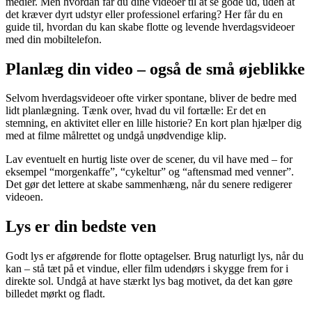
medier. Men hvordan får du dine videoer til at se gode ud, uden at
det kræver dyrt udstyr eller professionel erfaring? Her får du en
guide til, hvordan du kan skabe flotte og levende hverdagsvideoer
med din mobiltelefon.
Planlæg din video – også de små øjeblikke
Selvom hverdagsvideoer ofte virker spontane, bliver de bedre med
lidt planlægning. Tænk over, hvad du vil fortælle: Er det en
stemning, en aktivitet eller en lille historie? En kort plan hjælper dig
med at filme målrettet og undgå unødvendige klip.
Lav eventuelt en hurtig liste over de scener, du vil have med – for
eksempel “morgenkaffe”, “cykeltur” og “aftensmad med venner”.
Det gør det lettere at skabe sammenhæng, når du senere redigerer
videoen.
Lys er din bedste ven
Godt lys er afgørende for flotte optagelser. Brug naturligt lys, når du
kan – stå tæt på et vindue, eller film udendørs i skygge frem for i
direkte sol. Undgå at have stærkt lys bag motivet, da det kan gøre
billedet mørkt og fladt.