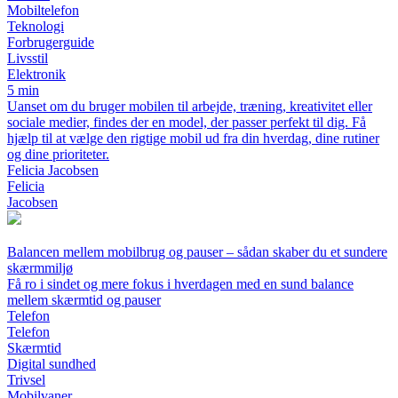
Mobiltelefon
Teknologi
Forbrugerguide
Livsstil
Elektronik
5 min
Uanset om du bruger mobilen til arbejde, træning, kreativitet eller
sociale medier, findes der en model, der passer perfekt til dig. Få
hjælp til at vælge den rigtige mobil ud fra din hverdag, dine rutiner
og dine prioriteter.
Felicia Jacobsen
Felicia
Jacobsen
Balancen mellem mobilbrug og pauser – sådan skaber du et sundere
skærmmiljø
Få ro i sindet og mere fokus i hverdagen med en sund balance
mellem skærmtid og pauser
Telefon
Telefon
Skærmtid
Digital sundhed
Trivsel
Mobilvaner