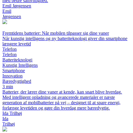
med bedre samvittighed.
Emil Jørgensen
Emil
Jørgensen
Fremtidens batterier: Når mobilen tilpasser sig dine vaner
Når kunstig intelligens og ny batteriteknologi giver din smartphone
længere levetid
Telefon
Telefon
Batteriteknologi
Kunstig Intelligens
Smartphone
Innovation
Bæredygtighed
3 min
Batterier, der lærer dine vaner at kende, kan snart blive hverdag.
Med intelligent opladning og avancerede materialer er næste
generation af mobilbatterier på vej – designet til at spare energi,
forlænge levetiden og gøre din hverdag mere bæredygtig.
Ida Trilhøj
Ida
Trilhøj