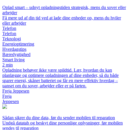
Oplad smart – udnyt opladningstiden strategisk, mens du sover eller
arbejder
Få mere ud af din tid ved at lade dine enheder op, mens du hviler
eller arbejder
Telefon
Telefon
Teknologi
Energioptimering
Hverdagstips
Bæredygtighed
Smart living
2 min
Opladning behøver ikke være spildtid. Lær, hvordan du kan
planlægge og optimere opladningen af dine enheder, så du både
sparer energi, skåner batteriet og får en mere effektiv hverdag –
uanset om du sover, arbejder eller er på farten.
Freja Jeppesen
Freja
Jeppesen
Sådan sikrer du dine data, før du sender mobilen til reparation
Undgå datatab og beskyt dine personlige oplysninger, før mobilen
sendes til reparation