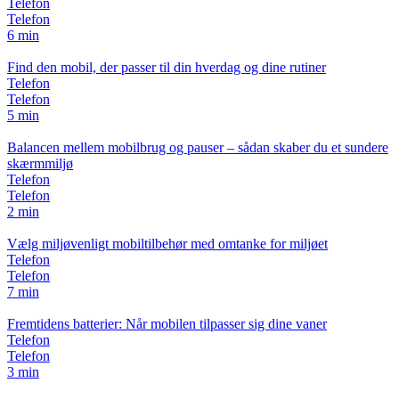
Telefon
Telefon
6 min
Find den mobil, der passer til din hverdag og dine rutiner
Telefon
Telefon
5 min
Balancen mellem mobilbrug og pauser – sådan skaber du et sundere
skærmmiljø
Telefon
Telefon
2 min
Vælg miljøvenligt mobiltilbehør med omtanke for miljøet
Telefon
Telefon
7 min
Fremtidens batterier: Når mobilen tilpasser sig dine vaner
Telefon
Telefon
3 min