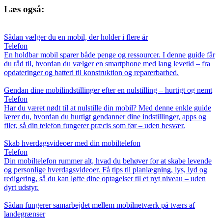
Læs også:
Sådan vælger du en mobil, der holder i flere år
Telefon
En holdbar mobil sparer både penge og ressourcer. I denne guide får
du råd til, hvordan du vælger en smartphone med lang levetid – fra
opdateringer og batteri til konstruktion og reparerbarhed.
Gendan dine mobilindstillinger efter en nulstilling – hurtigt og nemt
Telefon
Har du været nødt til at nulstille din mobil? Med denne enkle guide
lærer du, hvordan du hurtigt gendanner dine indstillinger, apps og
filer, så din telefon fungerer præcis som før – uden besvær.
Skab hverdagsvideoer med din mobiltelefon
Telefon
Din mobiltelefon rummer alt, hvad du behøver for at skabe levende
og personlige hverdagsvideoer. Få tips til planlægning, lys, lyd og
redigering, så du kan løfte dine optagelser til et nyt niveau – uden
dyrt udstyr.
Sådan fungerer samarbejdet mellem mobilnetværk på tværs af
landegrænser