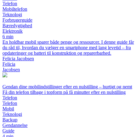
Telefon
Mobiltelefon
Teknologi
Forbrugerguide
Bæredygtighed
Elektronik
6 min
En holdbar mobil sparer både penge og ressourcer. I denne guide får
du råd til, hvordan du vælger en smartphone med lang levetid – fra
opdateringer og batteri til konstruktion og reparerbarhed.
Felicia Jacobsen
Felicia
Jacobsen
Gendan dine mobilindstillinger efter en nulstilling – hurtigt og nemt
Få din telefon tilbage i topform på få minutter efter en nulstilling
Telefon
Telefon
Mobil
Teknologi
Backup
Gendannelse
Guide
4 min