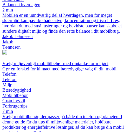
Balance i hverdagen
2 min
Mobilen er en uundværlig del af hverdagen, men for meget
skærmtid kan påvirke både søvn, koncentration og trivsel. Læs,
hvordan du med små justeringer og bevidste pauser kan skabe et
sundere digitalt miljø og finde den rette balance i dit mobilbrug.
Jakob Tønnesen
Jakob
Tønnesen
Vælg miljøvenligt mobiltilbehør med omtanke for miljøet
Gør en forskel for klimaet med bæredygtige valg til din mobil
Telefon
Telefon
Miljø
Bæredygtighed
Mobiltilbehør
Grøn livsstil
Forbrugertips
7 min
Vælg mobiltilbehør, der passer på både din telefon og planeten. I
denne guide får du tips til miljøvenlige materialer, holdbare
produkter og energieffektive løsninger, så du kan bruge din mobil