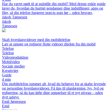
Har du været nødt til at nulstille din mobil? Med denne enkle guide
lærer du, hvordan du hurtigt gendanner dine indstillinger, apps og
filer, så din telefon fungerer præcis som før – uden besvær.
Jakob Tønnesen
Jakob
Tønnesen
Skab hverdagsvideoer med din mobiltelefon
Lær at optage og redigere flotte videoer direkte fra din mobil
Telefon
Telefon
Videoproduktion
Mobilvideo
Sociale medier
Kreativitet
Guide
4 min
Din mobiltelefon rummer alt, hvad du behøver for at skabe levende
og personlige hverdagsvideoer. Få tips til planlægning, lys, lyd og
redigering, så du kan løfte dine optagelser til et nyt niveau – uden
dyrt udstyr.
Emil Jørgensen
Emil