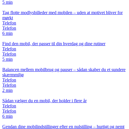
5 min
Tag flotte modlysbilleder med mobilen – uden at motivet bliver for
mørkt
Telefon
Telefon
6 min
Find den mobil, der passer til din hverdag og dine rutiner
Telefon
Telefon
5 min
Balancen mellem mobilbrug og pauser – sådan skaber du et sundere
skærmmiljø
Telefon
Telefon
2 min
Sådan vælger du en mobil, der holder i flere år
Telefon
Telefon
6 min
Gendan dine mobilindstillinger efter en nulstilling – hurtigt og nemt