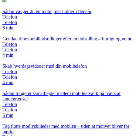
Sådan vælger du en mobil, der holder i flere år
Telefon
Telefon
6 min
Gendan dine mobilindstillinger efter en nulstilling – hurtigt og nemt
Telefon
Telefon
4 min
Skab hverdagsvideoer med din mobiltelefon
Telefon
Telefon
4 min
Sådan fungerer samarbejdet mellem mobilnetværk på tværs af
landegrænser
Telefon
Telefon
5 min
Tag flotte modlysbilleder med mobilen – uden at motivet bliver for
mørkt