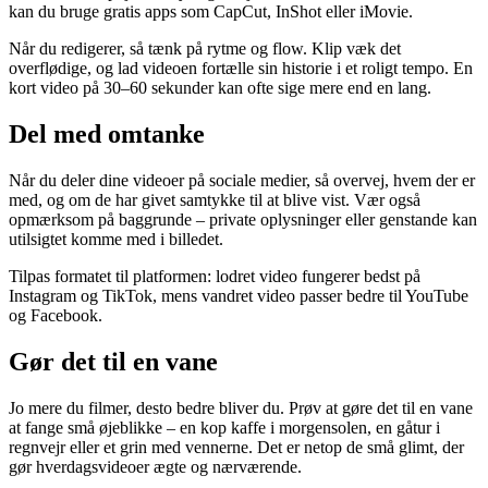
kan du bruge gratis apps som CapCut, InShot eller iMovie.
Når du redigerer, så tænk på rytme og flow. Klip væk det
overflødige, og lad videoen fortælle sin historie i et roligt tempo. En
kort video på 30–60 sekunder kan ofte sige mere end en lang.
Del med omtanke
Når du deler dine videoer på sociale medier, så overvej, hvem der er
med, og om de har givet samtykke til at blive vist. Vær også
opmærksom på baggrunde – private oplysninger eller genstande kan
utilsigtet komme med i billedet.
Tilpas formatet til platformen: lodret video fungerer bedst på
Instagram og TikTok, mens vandret video passer bedre til YouTube
og Facebook.
Gør det til en vane
Jo mere du filmer, desto bedre bliver du. Prøv at gøre det til en vane
at fange små øjeblikke – en kop kaffe i morgensolen, en gåtur i
regnvejr eller et grin med vennerne. Det er netop de små glimt, der
gør hverdagsvideoer ægte og nærværende.