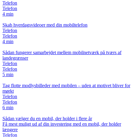
Telefon
Telefon
4 min
Skab hverdagsvideoer med din mobiltelefon
Telefon
Telefon
4 min
Sådan fungerer samarbejdet mellem mobilnetværk på tværs af
landegrænser
Telefon
Telefon
5 min
Tag flotte modlysbilleder med mobilen – uden at motivet bliver for
mørkt
Telefon
Telefon
6 min
Sådan vælger du en mobil, der holder i flere år
Få mest muligt ud af din investering med en mobil, der holder
længere
Telefon