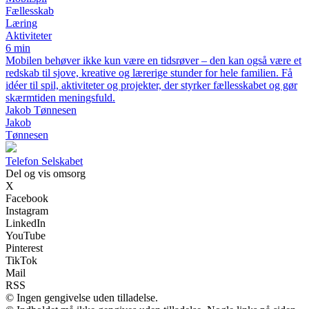
Fællesskab
Læring
Aktiviteter
6 min
Mobilen behøver ikke kun være en tidsrøver – den kan også være et
redskab til sjove, kreative og lærerige stunder for hele familien. Få
idéer til spil, aktiviteter og projekter, der styrker fællesskabet og gør
skærmtiden meningsfuld.
Jakob Tønnesen
Jakob
Tønnesen
Telefon Selskabet
Del og vis omsorg
X
Facebook
Instagram
LinkedIn
YouTube
Pinterest
TikTok
Mail
RSS
© Ingen gengivelse uden tilladelse.