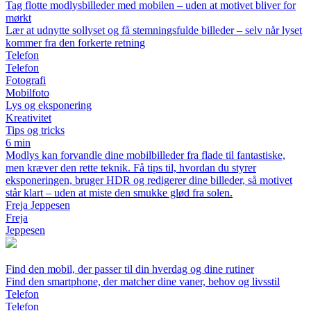
Tag flotte modlysbilleder med mobilen – uden at motivet bliver for
mørkt
Lær at udnytte sollyset og få stemningsfulde billeder – selv når lyset
kommer fra den forkerte retning
Telefon
Telefon
Fotografi
Mobilfoto
Lys og eksponering
Kreativitet
Tips og tricks
6 min
Modlys kan forvandle dine mobilbilleder fra flade til fantastiske,
men kræver den rette teknik. Få tips til, hvordan du styrer
eksponeringen, bruger HDR og redigerer dine billeder, så motivet
står klart – uden at miste den smukke glød fra solen.
Freja Jeppesen
Freja
Jeppesen
Find den mobil, der passer til din hverdag og dine rutiner
Find den smartphone, der matcher dine vaner, behov og livsstil
Telefon
Telefon