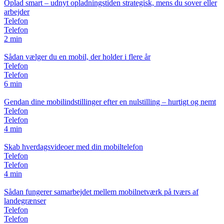
Oplad smart – udnyt opladningstiden strategisk, mens du sover eller
arbejder
Telefon
Telefon
2 min
Sådan vælger du en mobil, der holder i flere år
Telefon
Telefon
6 min
Gendan dine mobilindstillinger efter en nulstilling – hurtigt og nemt
Telefon
Telefon
4 min
Skab hverdagsvideoer med din mobiltelefon
Telefon
Telefon
4 min
Sådan fungerer samarbejdet mellem mobilnetværk på tværs af
landegrænser
Telefon
Telefon