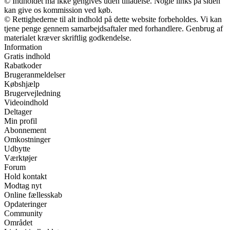
© Indholdet må ikke gengives uden tilladelse. Nogle links på siden
kan give os kommission ved køb.
© Rettighederne til alt indhold på dette website forbeholdes. Vi kan
tjene penge gennem samarbejdsaftaler med forhandlere. Genbrug af
materialet kræver skriftlig godkendelse.
Information
Gratis indhold
Rabatkoder
Brugeranmeldelser
Købshjælp
Brugervejledning
Videoindhold
Deltager
Min profil
Abonnement
Omkostninger
Udbytte
Værktøjer
Forum
Hold kontakt
Modtag nyt
Online fællesskab
Opdateringer
Community
Området