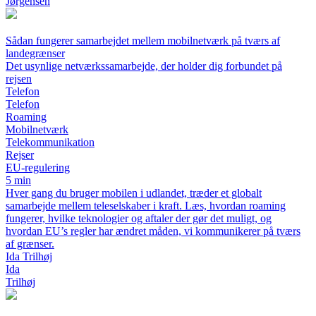
Jørgensen
Sådan fungerer samarbejdet mellem mobilnetværk på tværs af
landegrænser
Det usynlige netværkssamarbejde, der holder dig forbundet på
rejsen
Telefon
Telefon
Roaming
Mobilnetværk
Telekommunikation
Rejser
EU-regulering
5 min
Hver gang du bruger mobilen i udlandet, træder et globalt
samarbejde mellem teleselskaber i kraft. Læs, hvordan roaming
fungerer, hvilke teknologier og aftaler der gør det muligt, og
hvordan EU’s regler har ændret måden, vi kommunikerer på tværs
af grænser.
Ida Trilhøj
Ida
Trilhøj